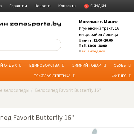
а
Гарантии
Новости
Контакты
СКИДКИ
Магазин:
г. Минск
Игуменский тракт, 16
микрорайон Лошица
пн-пт. 11:00 - 20:00
сб. 11:00 - 18:00
вс. выходной
ЫЙ ОТДЫХ
ЕДИНОБОРСТВА
ЗИМНИЙ ТОВАР
ОБУВЬ
ТЯЖЕЛАЯ АТЛЕТИКА
ФИТНЕС
е велосипеды
Велосипед Favorit Butterfly 16"
ед Favorit Butterfly 16"