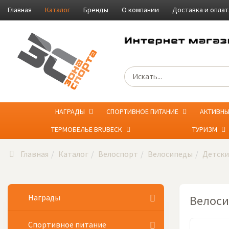
Главная
Каталог
Бренды
О компании
Доставка и оплат
НАГРАДЫ
СПОРТИВНОЕ ПИТАНИЕ
АКТИВН
ТЕРМОБЕЛЬЕ BRUBECK
ТУРИЗМ
Главная
Каталог
Велоспорт
Велосипеды
Детски
Награды
Велосип
Спортивное питание