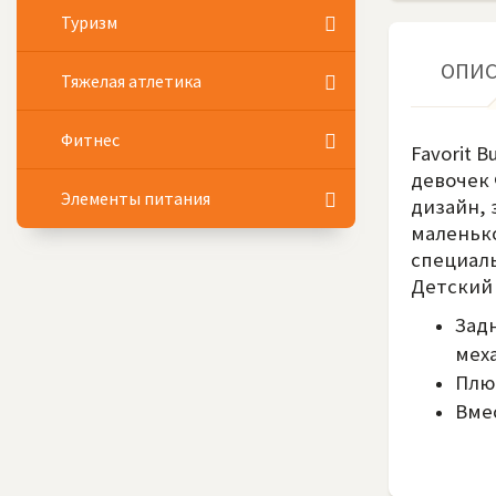
Туризм
ОПИ
Тяжелая атлетика
Фитнес
Favorit 
девочек 
Элементы питания
дизайн, 
маленько
специаль
Детский 
Зад
мех
Плю
Вме