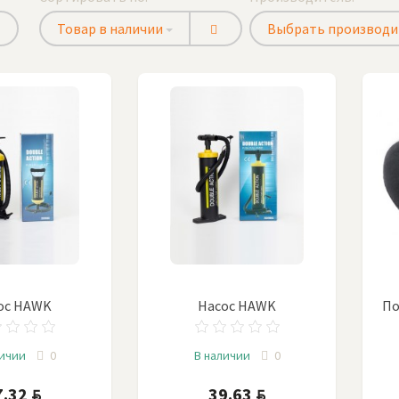
Товар в наличии
Выбрать производи
ос HAWK
Насос HAWK
По
личии
0
В наличии
0
7.32
39.63
BYN
BYN