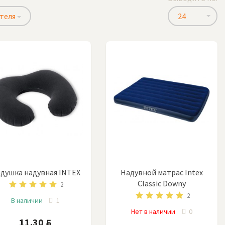
теля
24
душка надувная INTEX
Надувной матрас Intex
Classic Downy
2
2
В наличии
1
Нет в наличии
0
11.30
BYN