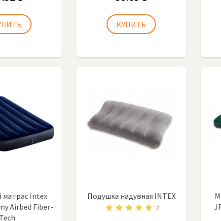
 матрас Intex
Подушка надувная INTEX
М
ny Airbed Fiber-
J
2
Tech