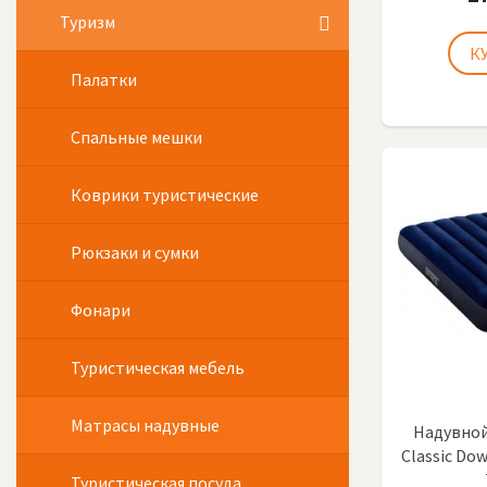
Туризм
Палатки
Спальные мешки
Коврики туристические
Рюкзаки и сумки
Фонари
Туристическая мебель
Матрасы надувные
Надувной
Classic Dow
Туристическая посуда