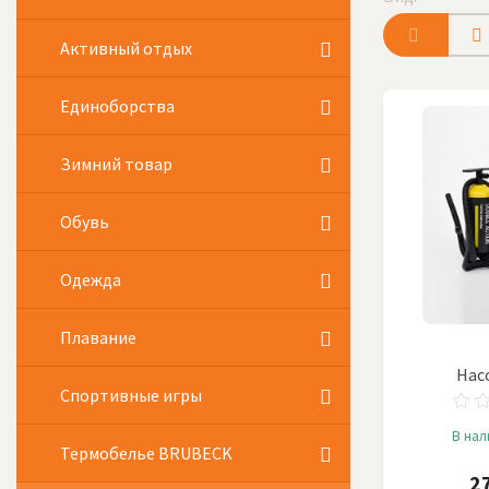
Активный отдых
Единоборства
Зимний товар
Обувь
Одежда
Плавание
Нас
Спортивные игры
В на
Термобелье BRUBECK
2