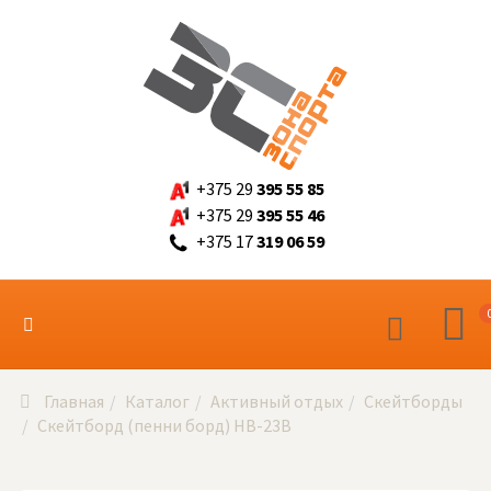
+375 29
395 55 85
+375 29
395 55 46
+375 17
319 06 59
Главная
Каталог
Активный отдых
Скейтборды
Скейтборд (пенни борд) HB-23B