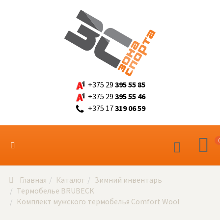
+375 29
395 55 85
+375 29
395 55 46
+375 17
319 06 59
Главная
Каталог
Зимний инвентарь
Термобелье BRUBECK
Комплект мужcкого термобелья Comfort Wool